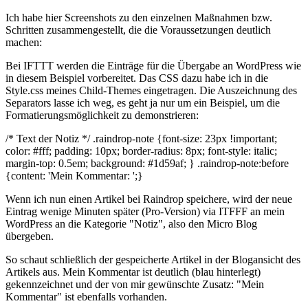
Ich habe hier Screenshots zu den einzelnen Maßnahmen bzw.
Schritten zusammengestellt, die die Voraussetzungen deutlich
machen:
Bei IFTTT werden die Einträge für die Übergabe an WordPress wie
in diesem Beispiel vorbereitet. Das CSS dazu habe ich in die
Style.css meines Child-Themes eingetragen. Die Auszeichnung des
Separators lasse ich weg, es geht ja nur um ein Beispiel, um die
Formatierungsmöglichkeit zu demonstrieren:
/* Text der Notiz */ .raindrop-note {font-size: 23px !important;
color: #fff; padding: 10px; border-radius: 8px; font-style: italic;
margin-top: 0.5em; background: #1d59af; } .raindrop-note:before
{content: 'Mein Kommentar: ';}
Wenn ich nun einen Artikel bei Raindrop speichere, wird der neue
Eintrag wenige Minuten später (Pro-Version) via ITFFF an mein
WordPress an die Kategorie "Notiz", also den Micro Blog
übergeben.
So schaut schließlich der gespeicherte Artikel in der Blogansicht des
Artikels aus. Mein Kommentar ist deutlich (blau hinterlegt)
gekennzeichnet und der von mir gewünschte Zusatz: "Mein
Kommentar" ist ebenfalls vorhanden.