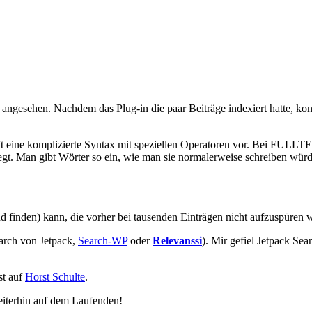
ngesehen. Nachdem das Plug-in die paar Beiträge indexiert hatte, konn
ft eine komplizierte Syntax mit speziellen Operatoren vor. Bei FULLT
. Man gibt Wörter so ein, wie man sie normalerweise schreiben würde
nd finden) kann, die vorher bei tausenden Einträgen nicht aufzuspüren 
earch von Jetpack,
Search-WP
oder
Relevanssi
). Mir gefiel Jetpack Sea
st auf
Horst Schulte
.
eiterhin auf dem Laufenden!